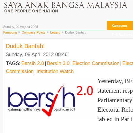
Kampung
Sunday, 09 August 2026
Kampung
Compass Points
Letters
Duduk Bantah!
The Archives
Duduk Bantah!
Sunday, 08 April 2012 00:46
TAGS:
Bersih 2.0
|
Bersih 3.0
|
Election Commission
|
Elec
Commission
|
Institution Watch
Yesterday, BE
statement res
Parliamentary
Electoral Ref
tabled in Parl