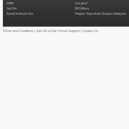
GBM
Got jiwa?
Jati Diri
BR1Mless
Social Inclusion Act
Piagam Saya Anak Bangsa Malaysia
Terms and Conditions
|
Join GK eClub
|
Forum Support
|
Contact Us