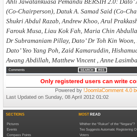
Ahli Jawatankuasa Pemandu BERSIH 2.0: Dato’ 
(Co-Chairperson), Datuk A. Samad Said (Co-Cha
Shukri Abdul Razab, Andrew Khoo, Arul Prakkas
Farouk Musa, Liau Kok Fah, Maria Chin Abdulla
Dr Subramaniam Pillay, Dato’ Dr Toh Kin Woon,
Dato’ Yeo Yang Poh, Zaid Kamaruddin, Hishamud
Awang Abdillah, Matthew Vincent , Anne Lasimb
Comments
SEARCH
RSS
Only registered users can write 
Powered by
!JoomlaComment 4.0 b
Last Updated on Sunday, 08 April 2012 01:02
SECTIONS
MOST
READ
Pictures
Whither the “Rukun” of the “Negara”?
Events
Teo Suggests Automatic Registering O
Compass Points
Voters